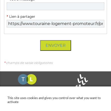
obligatoire
Champ
*
Lien à partager
obligatoire
ENVOYER
*
champs de saisie obligatoires
This site uses cookies and gives you control over what you want to
activate
11 allée Pina Bausch