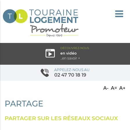
DÉCOUVREZ-NOUS
en vidéo
...en savoir +
APPELEZ-NOUS AU
02 47 70 18 19
A-
A=
A+
PARTAGE
PARTAGER SUR LES RÉSEAUX SOCIAUX