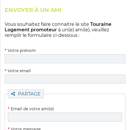
ENVOYER À UN AMI
Vous souhaitez faire connaitre le site
Touraine
Logement promoteur
à un(e) ami(e), veuillez
remplir le formulaire ci-dessous :
Champ
*
Votre prénom
obligatoire
Champ
*
Votre email
obligatoire
PARTAGE
Champ
*
Email de votre ami(e)
obligatoire
Champ
*
Votre message