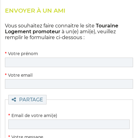
ENVOYER À UN AMI
Vous souhaitez faire connaitre le site
Touraine
Logement promoteur
à un(e) ami(e), veuillez
remplir le formulaire ci-dessous :
Champ
*
Votre prénom
obligatoire
Champ
*
Votre email
obligatoire
PARTAGE
Champ
*
Email de votre ami(e)
obligatoire
Champ
*
Votre message