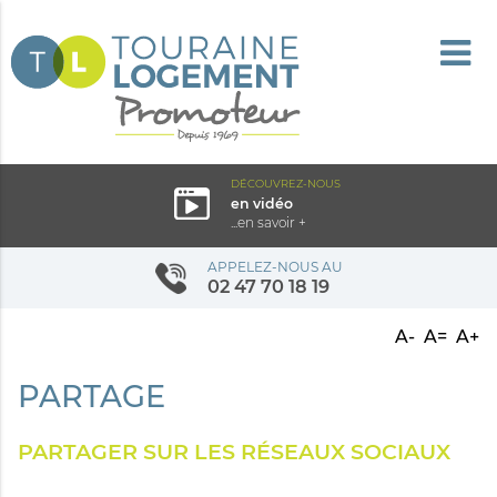
DÉCOUVREZ-NOUS
en vidéo
...en savoir +
APPELEZ-NOUS AU
02 47 70 18 19
A-
A=
A+
PARTAGE
PARTAGER SUR LES RÉSEAUX SOCIAUX