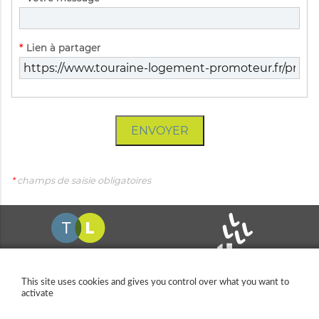
obligatoire
Champ
*
Lien à partager
obligatoire
ENVOYER
*
champs de saisie obligatoires
This site uses cookies and gives you control over what you want to
activate
11 allée Pina Bausch