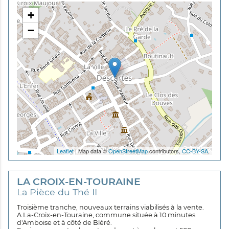
+
−
Leaflet
| Map data ©
OpenStreetMap
contributors,
CC-BY-SA
,
LA CROIX-EN-TOURAINE
La Pièce du Thé II
Troisième tranche, nouveaux terrains viabilisés à la vente.
A La-Croix-en-Touraine, commune située à 10 minutes
d'Amboise et à côté de Bléré.