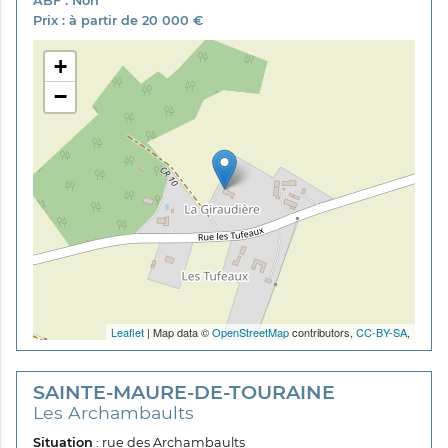
ABF : Non
Prix : à partir de 20 000 €
+
−
Leaflet
| Map data ©
OpenStreetMap
contributors,
CC-BY-SA
,
SAINTE-MAURE-DE-TOURAINE
Les Archambaults
Situation
: rue des Archambaults