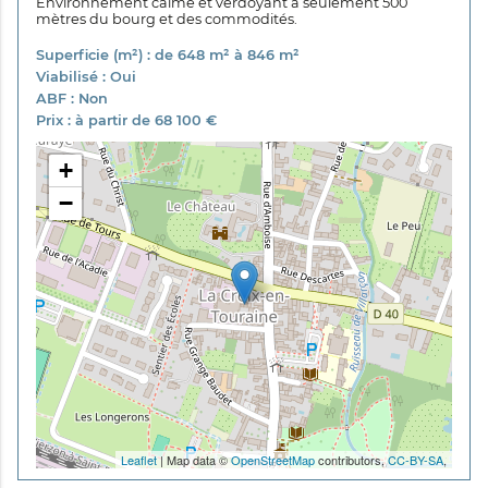
Environnement calme et verdoyant à seulement 500
mètres du bourg et des commodités.
Superficie (m²) : de 648 m² à 846 m²
Viabilisé : Oui
ABF : Non
Prix : à partir de 68 100 €
+
−
Leaflet
| Map data ©
OpenStreetMap
contributors,
CC-BY-SA
,