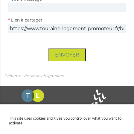
obligatoire
Champ
*
Lien à partager
obligatoire
ENVOYER
*
champs de saisie obligatoires
This site uses cookies and gives you control over what you want to
activate
11 allée Pina Bausch