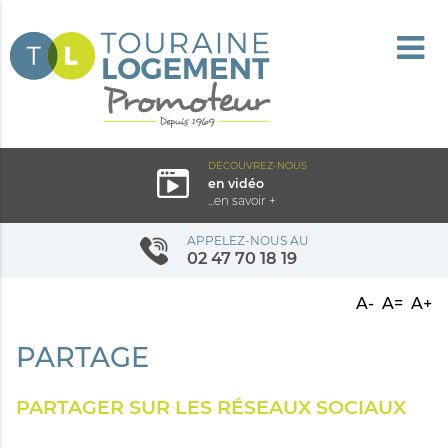
DÉCOUVREZ-NOUS
en vidéo
...en savoir +
APPELEZ-NOUS AU
02 47 70 18 19
A-
A=
A+
PARTAGE
PARTAGER SUR LES RÉSEAUX SOCIAUX