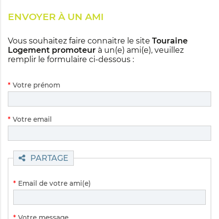
ENVOYER À UN AMI
Vous souhaitez faire connaitre le site
Touraine
Logement promoteur
à un(e) ami(e), veuillez
remplir le formulaire ci-dessous :
Champ
*
Votre prénom
obligatoire
Champ
*
Votre email
obligatoire
PARTAGE
Champ
*
Email de votre ami(e)
obligatoire
Champ
*
Votre message