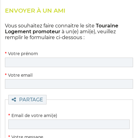
ENVOYER À UN AMI
Vous souhaitez faire connaitre le site
Touraine
Logement promoteur
à un(e) ami(e), veuillez
remplir le formulaire ci-dessous :
Champ
*
Votre prénom
obligatoire
Champ
*
Votre email
obligatoire
PARTAGE
Champ
*
Email de votre ami(e)
obligatoire
Champ
*
Votre message