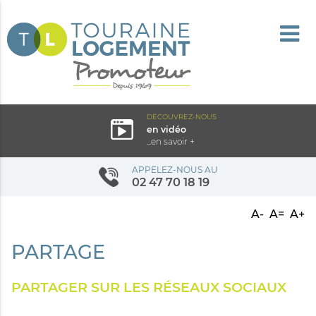
DÉCOUVREZ-NOUS
en vidéo
...en savoir +
APPELEZ-NOUS AU
02 47 70 18 19
A-
A=
A+
PARTAGE
PARTAGER SUR LES RÉSEAUX SOCIAUX