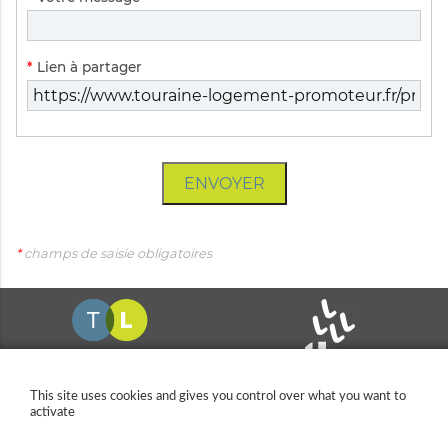
obligatoire
Champ
*
Lien à partager
obligatoire
ENVOYER
*
champs de saisie obligatoires
This site uses cookies and gives you control over what you want to
activate
11 allée Pina Bausch