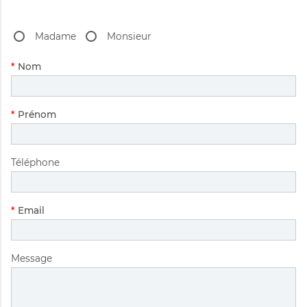
Madame
Monsieur
Champ
*
Nom
obligatoire
Champ
*
Prénom
obligatoire
Téléphone
Champ
*
Email
obligatoire
Message