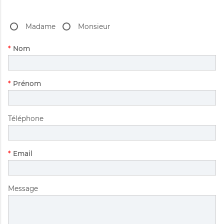
Madame
Monsieur
Champ
*
Nom
obligatoire
Champ
*
Prénom
obligatoire
Téléphone
Champ
*
Email
obligatoire
Message